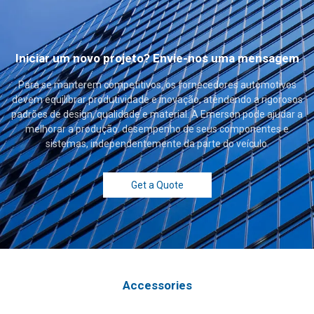
Iniciar um novo projeto? Envie-nos uma mensagem
Para se manterem competitivos, os fornecedores automotivos
devem equilibrar produtividade e inovação, atendendo a rigorosos
padrões de design, qualidade e material. A Emerson pode ajudar a
melhorar a produção. desempenho de seus componentes e
sistemas, independentemente da parte do veículo.
Get a Quote
Accessories