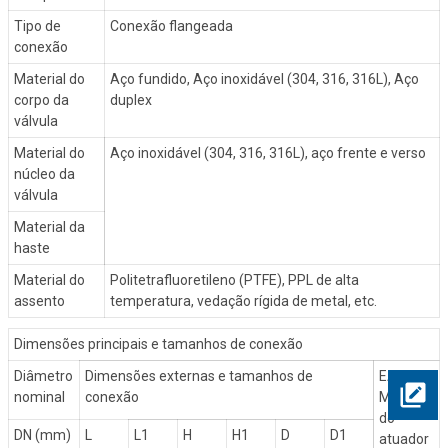
Tipo de
Conexão flangeada
conexão
Material do
Aço fundido, Aço inoxidável (304, 316, 316L), Aço
corpo da
duplex
válvula
Material do
Aço inoxidável (304, 316, 316L), aço frente e verso
núcleo da
válvula
Material da
haste
Material do
Politetrafluoretileno (PTFE), PPL de alta
assento
temperatura, vedação rígida de metal, etc.
Dimensões principais e tamanhos de conexão
Diâmetro
Dimensões externas e tamanhos de
EA-
nominal
conexão
Modelo
do
DN (mm)
L
L1
H
H1
D
D1
atuador