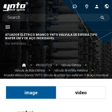
ATUADOR ELÉTRICO BRANCO YNTO VÁLVULA DE ESFERA TIPO
WAFER EM V DE AÇO INOXIDÁVEL
Our world-class
PRODUTOS
Válvula Elétrica
Válvula de Bola Elétrica
Válvula de esfera metálica
Atuador elétrico branco YNTO Válvula de esfera tipo wafer em V de aço inoxidável
image
video