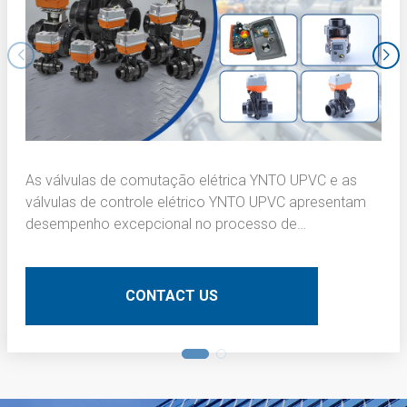
As válvulas de comutação elétrica YNTO UPVC e as
válvulas de controle elétrico YNTO UPVC apresentam
desempenho excepcional no processo de
escurecimento da camada interna de placas de
circuito impresso (PCBs). Aqui está uma descrição
técnica detalhada:
CONTACT US