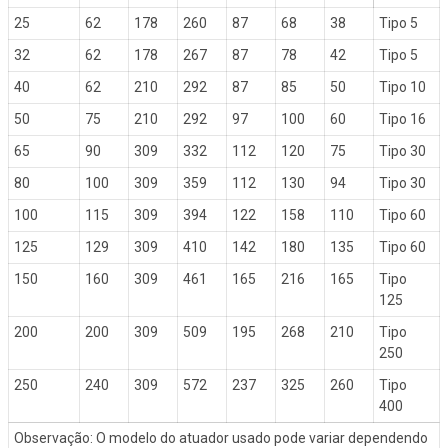
25
62
178
260
87
68
38
Tipo 5
32
62
178
267
87
78
42
Tipo 5
40
62
210
292
87
85
50
Tipo 10
50
75
210
292
97
100
60
Tipo 16
65
90
309
332
112
120
75
Tipo 30
80
100
309
359
112
130
94
Tipo 30
100
115
309
394
122
158
110
Tipo 60
125
129
309
410
142
180
135
Tipo 60
150
160
309
461
165
216
165
Tipo
125
200
200
309
509
195
268
210
Tipo
250
250
240
309
572
237
325
260
Tipo
400
Observação: O modelo do atuador usado pode variar dependendo