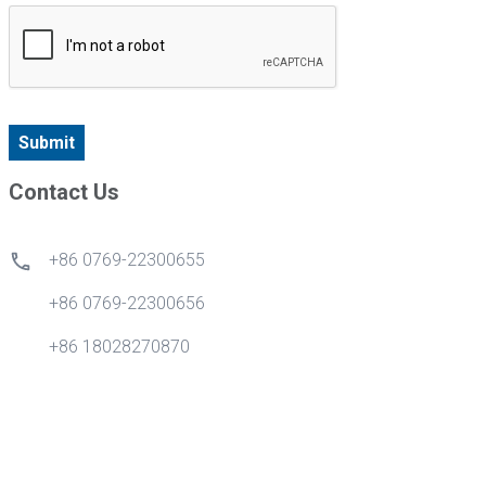
Submit
Contact Us
+86 0769-22300655
+86 0769-22300656
+86 18028270870
info@gdytong.com
Sala 307, Unidade 2, Edifício 4, Tian'an Cyber City, No.1
Golden Road, Nancheng Street, Cidade de Dongguan,