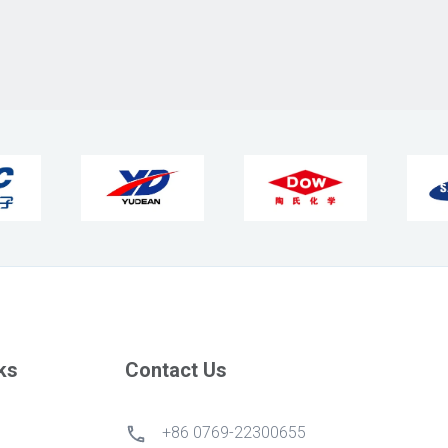
ks
Contact Us
+86 0769-22300655