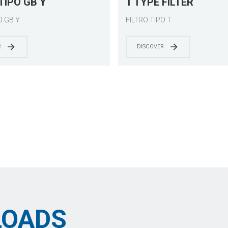
TIPO GB Y
T TYPE FILTER
O GB Y
FILTRO TIPO T
R
DISCOVER
OADS