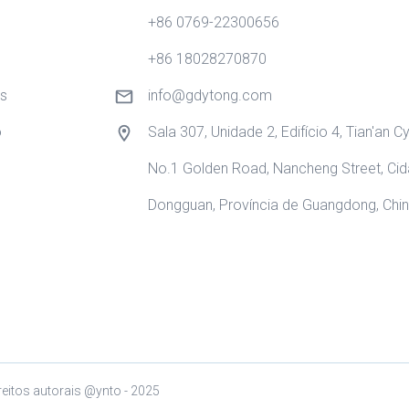
+86 0769-22300656
+86 18028270870
s
info@gdytong.com
o
Sala 307, Unidade 2, Edifício 4, Tian'an Cy
No.1 Golden Road, Nancheng Street, Ci
Dongguan, Província de Guangdong, Chin
reitos autorais @ynto - 2025