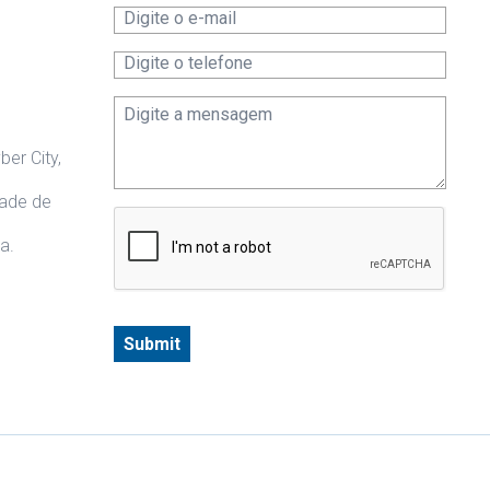
ber City,
dade de
a.
Submit