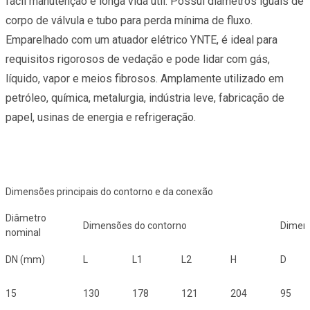
fácil manutenção e longa vida útil. Possui diâmetros iguais de
corpo de válvula e tubo para perda mínima de fluxo.
Emparelhado com um atuador elétrico YNTE, é ideal para
requisitos rigorosos de vedação e pode lidar com gás,
líquido, vapor e meios fibrosos. Amplamente utilizado em
petróleo, química, metalurgia, indústria leve, fabricação de
papel, usinas de energia e refrigeração.
Dimensões principais do contorno e da conexão
Diâmetro
Dimensões do contorno
Dimen
nominal
DN (mm)
L
L1
L2
H
D
15
130
178
121
204
95