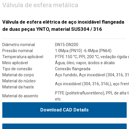
Válvula de esfera metálica
Válvula de esfera elétrica de aço inoxidável flangeada
de duas peças YNTO, material SUS304 / 316
Diâmetro nominal
DN15-DN200
Pressão nominal
1.0Mpa (PN10) -6.4Mpa (PN64)
Temperatura aplicável
PTFE 150 °C, PPL 200 °C, vedação rígida 
Meio aplicável
Água, óleo, vapor, ácidos e álcalis
Tipo de conexão
Conexão flangeada
Material do corpo
Aço fundido, Aço inoxidável (304, 316, 3
Material do núcleo
Aço inoxidável (304, 316, 316L), aço fren
Material da haste
PTFE (politetrafluoretileno), PPL de alta
Material do assento
etc.
Download CAD Details