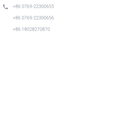
+86 0769-22300655
+86 0769-22300656
+86 18028270870
info@gdytong.com
Sala 307, Unidade 2, Edifício 4, Tian'an Cyber City, No.1
Golden Road, Nancheng Street, Cidade de Dongguan,
Província de Guangdong, China.
Quick Links
Casa
Produtos
Aplicação