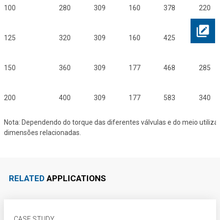
100
280
309
160
378
220
125
320
309
160
425
250
150
360
309
177
468
285
200
400
309
177
583
340
Nota: Dependendo do torque das diferentes válvulas e do meio utiliza
dimensões relacionadas.
RELATED
APPLICATIONS
CASE STUDY