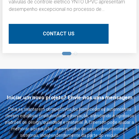
válvulas de controle elétrico YNTO UPVC apresentam
desempenho excepcional no processo de
escurecimento da camada interna de placas de
circuito impresso (PCBs). Aqui está uma descrição
técnica detalhada:
CONTACT US
Iniciar um novo projeto? Envie-nos uma mensagem
Para se manterem competitivos, os fornecedores automotivos
devem equilibrar produtividade e inovação, atendendo a rigorosos
padrões de design, qualidade e material. A Emerson pode ajudar a
melhorar a produção. desempenho de seus componentes e
sistemas, independentemente da parte do veículo.