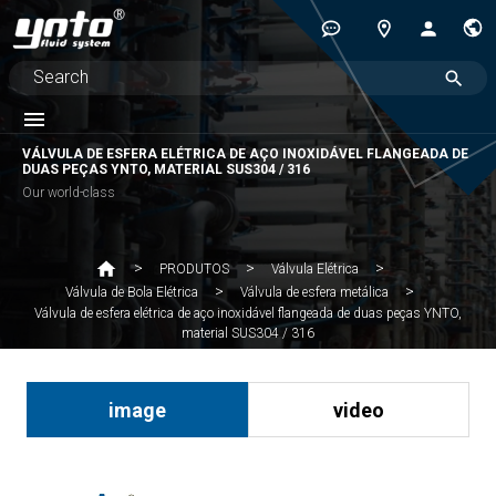
VÁLVULA DE ESFERA ELÉTRICA DE AÇO INOXIDÁVEL FLANGEADA DE
DUAS PEÇAS YNTO, MATERIAL SUS304 / 316
Our world-class
PRODUTOS
Válvula Elétrica
Válvula de Bola Elétrica
Válvula de esfera metálica
Válvula de esfera elétrica de aço inoxidável flangeada de duas peças YNTO,
material SUS304 / 316
image
video