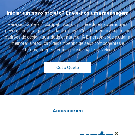
Iniciar um novo projeto? Envie-nos uma mensagem
Para se manterem competitivos, os fornecedores automotivos
devem equilibrar produtividade e inovação, atendendo a rigorosos
padrões de design, qualidade e material. A Emerson pode ajudar a
melhorar a produção. desempenho de seus componentes e
sistemas, independentemente da parte do veículo.
Get a Quote
Accessories