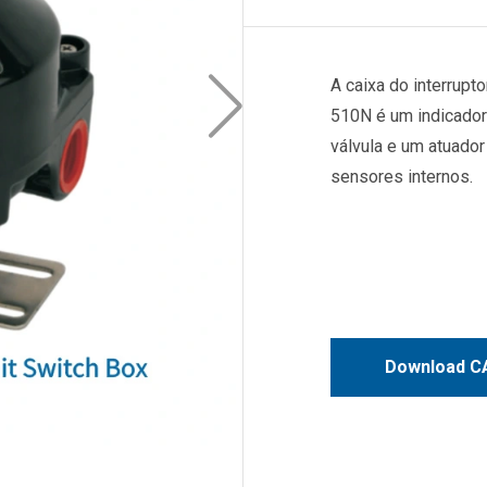
A caixa do interrupt
510N é um indicador 
válvula e um atuado
sensores internos.
Download CA