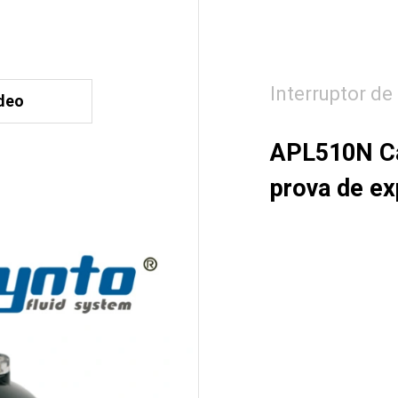
Interruptor de
deo
APL510N Cai
prova de e