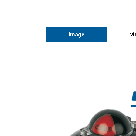
image
vi