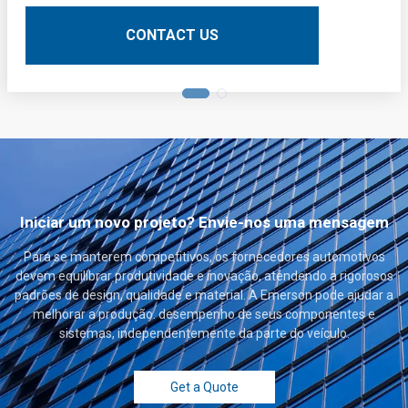
circuito impresso (PCBs). Aqui está uma descrição
técnica detalhada:
CONTACT US
Iniciar um novo projeto? Envie-nos uma mensagem
Para se manterem competitivos, os fornecedores automotivos
devem equilibrar produtividade e inovação, atendendo a rigorosos
padrões de design, qualidade e material. A Emerson pode ajudar a
melhorar a produção. desempenho de seus componentes e
sistemas, independentemente da parte do veículo.
Get a Quote