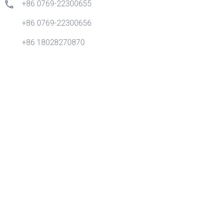
+86 0769-22300655
+86 0769-22300656
+86 18028270870
info@gdytong.com
Sala 307, Unidade 2, Edifício 4, Tian'an Cyber City, No.1
Golden Road, Nancheng Street, Cidade de Dongguan,
Província de Guangdong, China.
Quick Links
Casa
Produtos
Aplicação