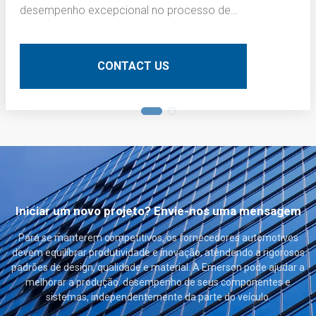
desempenho excepcional no processo de
escurecimento da camada interna de placas de
circuito impresso (PCBs). Aqui está uma descrição
técnica detalhada:
CONTACT US
Iniciar um novo projeto? Envie-nos uma mensagem
Para se manterem competitivos, os fornecedores automotivos
devem equilibrar produtividade e inovação, atendendo a rigorosos
padrões de design, qualidade e material. A Emerson pode ajudar a
melhorar a produção. desempenho de seus componentes e
sistemas, independentemente da parte do veículo.