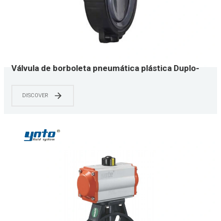
Válvula de borboleta pneumática plástica Duplo-
excêntrica de YNTO UPVC 2 polegadas a 12
polegadas
DISCOVER