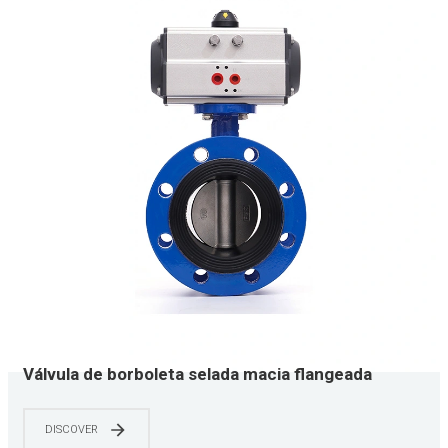
Válvula de borboleta selada macia flangeada
pneumática de aço inoxidável de YNTO
DISCOVER