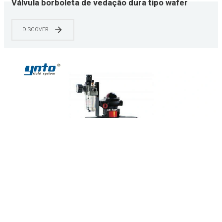
Válvula borboleta de vedação dura tipo wafer
pneumático de aço inoxidável YNTO
DISCOVER