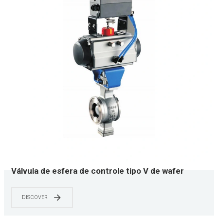
Válvula de esfera de controle tipo V de wafer
pneumático de aço inoxidável YNTO para regular
parâmetros como pressão, fluxo, temperatura e
DISCOVER
nível de líquido