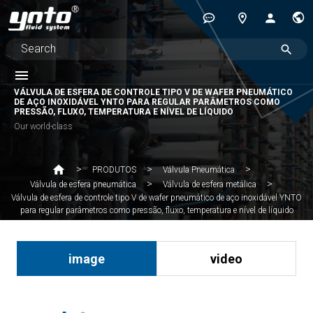
VÁLVULA DE ESFERA DE CONTROLE TIPO V DE WAFER PNEUMÁTICO
DE AÇO INOXIDÁVEL YNTO PARA REGULAR PARÂMETROS COMO
PRESSÃO, FLUXO, TEMPERATURA E NÍVEL DE LÍQUIDO
Our world-class
PRODUTOS
Válvula Pneumática
Válvula de esfera pneumática
Válvula de esfera metálica
Válvula de esfera de controle tipo V de wafer pneumático de aço inoxidável YNTO
para regular parâmetros como pressão, fluxo, temperatura e nível de líquido
image
video