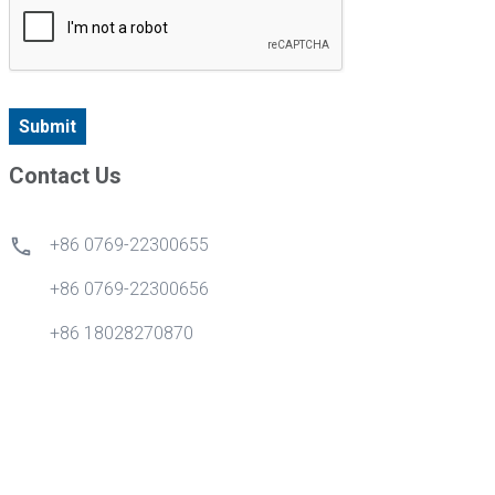
Submit
Contact Us
+86 0769-22300655
+86 0769-22300656
+86 18028270870
info@gdytong.com
Sala 307, Unidade 2, Edifício 4, Tian'an Cyber City, No.1
Golden Road, Nancheng Street, Cidade de Dongguan,