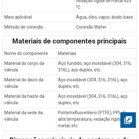
vedação rígida de metal 425
°C
Meio aplicável
Água, óleo, vapor, ácido-base
Método de conexão
Conexão Wafer
Materiais de componentes principais
Nome do componente
Materiais
Material do corpo da
Aço fundido, aço inoxidável (304, 316,
válvula
316L), aço duplex, etc.
Material do disco da
Aço inoxidável (304, 316, 316L), aço
válvula
duplex, etc.
Material da haste da
Aço inoxidável (304, 316, 316L), aço
válvula
duplex, etc.
Material da sede da
Politetrafluoretileno (PTFE), PPL de
válvula
alta temperatura, vedação rígida de
metal, etc.