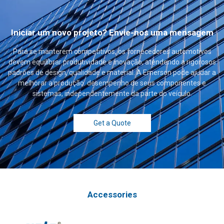
Iniciar um novo projeto? Envie-nos uma mensagem
Para se manterem competitivos, os fornecedores automotivos
devem equilibrar produtividade e inovação, atendendo a rigorosos
padrões de design, qualidade e material. A Emerson pode ajudar a
melhorar a produção. desempenho de seus componentes e
sistemas, independentemente da parte do veículo.
Get a Quote
Accessories