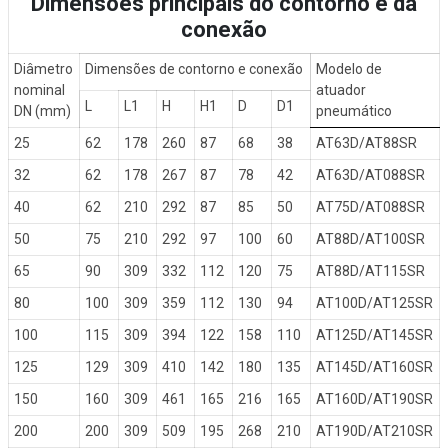
Dimensões principais do contorno e da
conexão
Diâmetro
Dimensões de contorno e conexão
Modelo de
nominal
atuador
L
L1
H
H1
D
D1
DN (mm)
pneumático
25
62
178
260
87
68
38
AT63D/AT88SR
32
62
178
267
87
78
42
AT63D/AT088SR
40
62
210
292
87
85
50
AT75D/AT088SR
50
75
210
292
97
100
60
AT88D/AT100SR
65
90
309
332
112
120
75
AT88D/AT115SR
80
100
309
359
112
130
94
AT100D/AT125SR
100
115
309
394
122
158
110
AT125D/AT145SR
125
129
309
410
142
180
135
AT145D/AT160SR
150
160
309
461
165
216
165
AT160D/AT190SR
200
200
309
509
195
268
210
AT190D/AT210SR