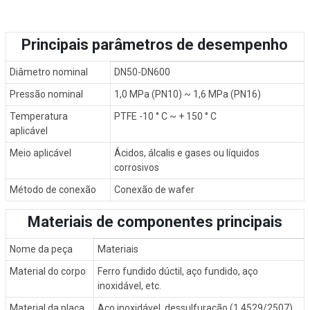
Principais parâmetros de desempenho
Diâmetro nominal
DN50-DN600
Pressão nominal
1,0 MPa (PN10) ~ 1,6 MPa (PN16)
Temperatura
PTFE -10 ° C ~ + 150 ° C
aplicável
Meio aplicável
Ácidos, álcalis e gases ou líquidos
corrosivos
Método de conexão
Conexão de wafer
Materiais de componentes principais
Nome da peça
Materiais
Material do corpo
Ferro fundido dúctil, aço fundido, aço
inoxidável, etc.
Material da placa
Aço inoxidável, dessulfuração (1.4529/2507),