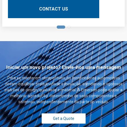
circuito impresso (PCBs). Aqui está uma descrição
técnica detalhada:
CONTACT US
Iniciar um novo projeto? Envie-nos uma mensagem
Para se manterem competitivos, os fornecedores automotivos
devem equilibrar produtividade e inovação, atendendo a rigorosos
padrões de design, qualidade e material. A Emerson pode ajudar a
melhorar a produção. desempenho de seus componentes e
sistemas, independentemente da parte do veículo.
Get a Quote