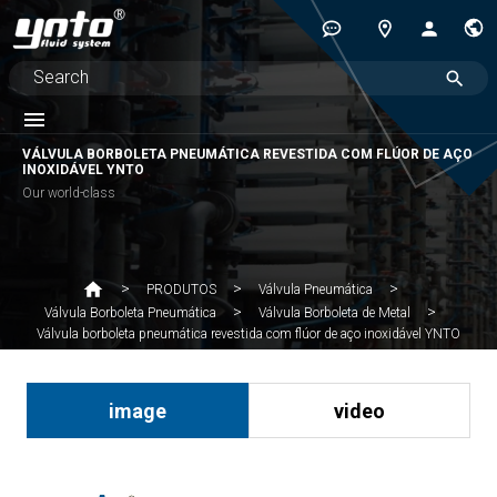
VÁLVULA BORBOLETA PNEUMÁTICA REVESTIDA COM FLÚOR DE AÇO
INOXIDÁVEL YNTO
Our world-class
PRODUTOS
Válvula Pneumática
Válvula Borboleta Pneumática
Válvula Borboleta de Metal
Válvula borboleta pneumática revestida com flúor de aço inoxidável YNTO
image
video