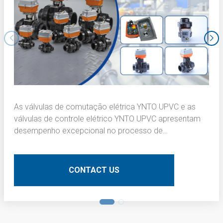
As válvulas de comutação elétrica YNTO UPVC e as
válvulas de controle elétrico YNTO UPVC apresentam
desempenho excepcional no processo de
escurecimento da camada interna de placas de
circuito impresso (PCBs). Aqui está uma descrição
técnica detalhada:
CONTACT US