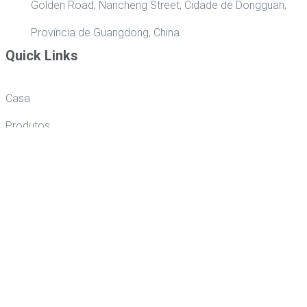
Golden Road, Nancheng Street, Cidade de Dongguan,
Província de Guangdong, China.
Quick Links
Casa
Produtos
Aplicação
Quem somos
Cooperação
Guangdong Yuantong Industrial Technology Co., Ltd. está localizada
na cidade de Dongguan, província de Guangdong, uma cidade