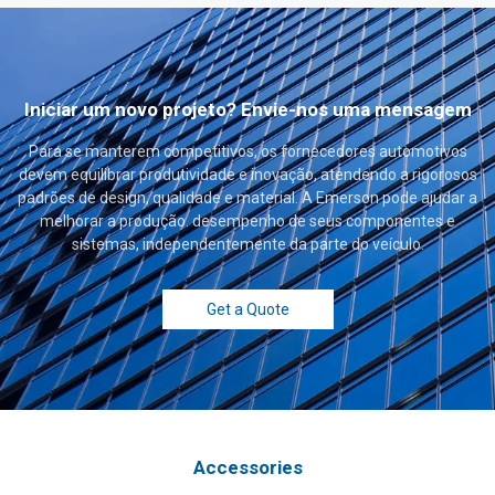
Iniciar um novo projeto? Envie-nos uma mensagem
Para se manterem competitivos, os fornecedores automotivos
devem equilibrar produtividade e inovação, atendendo a rigorosos
padrões de design, qualidade e material. A Emerson pode ajudar a
melhorar a produção. desempenho de seus componentes e
sistemas, independentemente da parte do veículo.
Get a Quote
Accessories