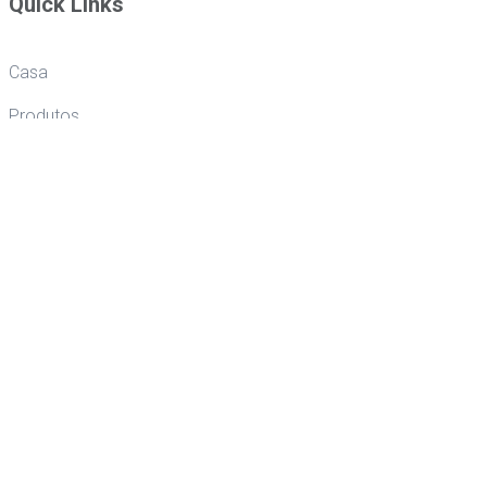
Quick Links
Casa
Produtos
Aplicação
Quem somos
Cooperação
Guangdong Yuantong Industrial Technology Co., Ltd. está localizada
na cidade de Dongguan, província de Guangdong, uma cidade
manufatureira de renome mundial.