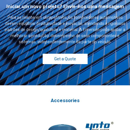
Iniciar um novo projeto? Envie-nos uma mensagem
Para se manterem competitivos, os fornecedores automotivos
devem equilibrar produtividade e inovação, atendendo a rigorosos
padrões de design, qualidade e material. A Emerson pode ajudar a
melhorar a produção. desempenho de seus componentes e
sistemas, independentemente da parte do veículo.
Get a Quote
Accessories