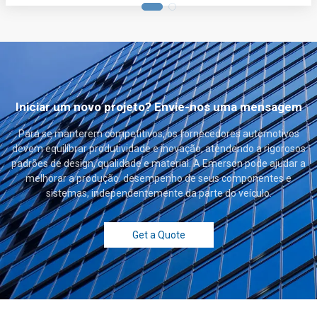
Iniciar um novo projeto? Envie-nos uma mensagem
Para se manterem competitivos, os fornecedores automotivos
devem equilibrar produtividade e inovação, atendendo a rigorosos
padrões de design, qualidade e material. A Emerson pode ajudar a
melhorar a produção. desempenho de seus componentes e
sistemas, independentemente da parte do veículo.
Get a Quote