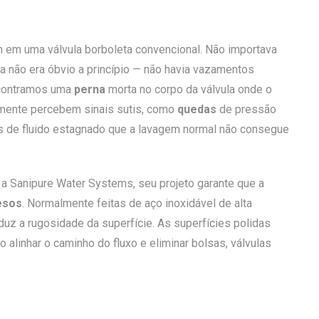
m em uma válvula borboleta convencional. Não importava
ma não era óbvio a princípio — não havia vazamentos
encontramos uma
perna
morta no corpo da válvula onde o
ntemente percebem sinais sutis, como
quedas
de pressão
es de fluido estagnado que a lavagem normal não consegue
a Sanipure Water Systems, seu projeto garante que a
esos
. Normalmente feitas de aço inoxidável de alta
uz a rugosidade da superfície. As superfícies polidas
alinhar o caminho do fluxo e eliminar bolsas, válvulas