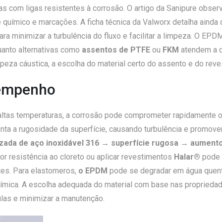
as com ligas resistentes à corrosão. O artigo da Sanipure obse
 químico e marcações. A ficha técnica da Valworx detalha ainda 
ra minimizar a turbulência do fluxo e facilitar a limpeza. O E
anto alternativas como
assentos de PTFE
ou
FKM
atendem a d
eza cáustica, a escolha do material certo do assento e do reves
sempenho
ltas temperaturas, a corrosão pode comprometer rapidamente o
ta a rugosidade da superfície, causando turbulência e promoven
izada de aço inoxidável 316 → superfície rugosa → aument
r resistência ao cloreto ou aplicar
revestimentos
Halar®
pode 
tes. Para elastomeros,
o EPDM
pode se degradar em água quent
ímica. A escolha adequada do material com base nas propriedad
ulas e minimizar a manutenção.