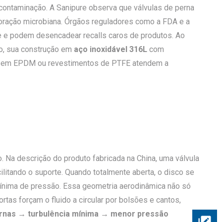
contaminação. A Sanipure observa que válvulas de perna
ioração microbiana. Órgãos reguladores como a FDA e a
 e podem desencadear recalls caros de produtos. Ao
so, sua construção em
aço inoxidável 316L
com
os em EPDM ou revestimentos de PTFE atendem a
. Na descrição do produto fabricada na China, uma válvula
litando o suporte. Quando totalmente aberta, o disco se
ínima de pressão. Essa geometria aerodinâmica não só
as forçam o fluido a circular por bolsões e cantos,
rnas → turbulência mínima → menor pressão