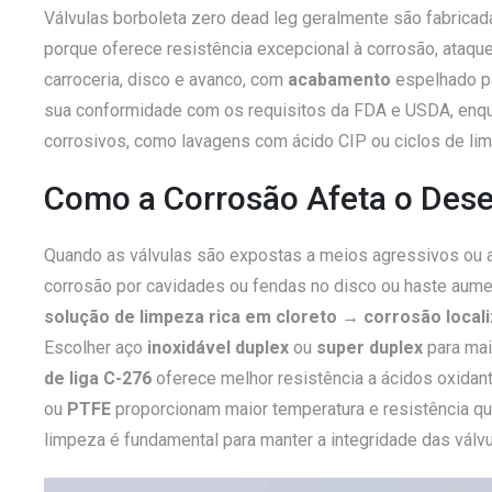
Válvulas borboleta zero dead leg geralmente são fabricad
porque oferece resistência excepcional à corrosão, ataque
carroceria, disco e avanco, com
acabamento
espelhado pa
sua conformidade com os requisitos da FDA e USDA, enqu
corrosivos, como lavagens com ácido CIP ou ciclos de limp
Como a Corrosão Afeta o De
Quando as válvulas são expostas a meios agressivos ou a
corrosão por cavidades ou fendas no disco ou haste aumen
solução de limpeza rica em cloreto → corrosão local
Escolher
aço
inoxidável duplex
ou
super duplex
para maio
de liga C-276
oferece melhor resistência a ácidos oxidan
ou
PTFE
proporcionam maior temperatura e resistência qu
limpeza é fundamental para manter a integridade das válv