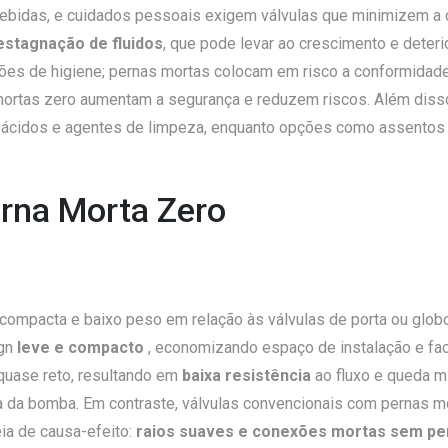
bebidas, e cuidados pessoais exigem válvulas que minimizem a 
estagnação de fluidos
, que pode levar ao crescimento e deter
s de higiene; pernas mortas colocam em risco a conformidade
 mortas zero aumentam a segurança e reduzem riscos. Além dis
a a ácidos e agentes de limpeza, enquanto opções como assent
erna Morta Zero
compacta e baixo peso em relação às válvulas de porta ou globo
gn
leve e compacto
, economizando espaço de instalação e faci
 quase reto, resultando em
baixa resistência
ao fluxo e queda m
a bomba. Em contraste, válvulas convencionais com pernas mort
ia de causa-efeito:
raios suaves e conexões mortas sem pe