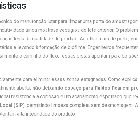
ísticas
écnico de manutenção lutar para limpar uma porta de amostrage
dutividade ainda mostrava vestígios do lote anterior. O proble
adação lenta da qualidade do produto. Ao olhar mais de perto, 
 bactérias e levando à formação de biofilme. Engenheiros freque
totalmente o caminho do fluxo; essas pistas apontam para bolsõ
cisamente para eliminar essas zonas estagnadas. Como explica 
almente aberta,
não deixando espaço para fluidos ficarem pr
onal resistência à corrosão e um acabamento espelhado que red
 Local (SIP
), permitindo limpeza completa sem desmontagem. Ao 
entam alta integridade do produto.